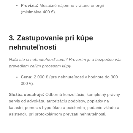
Provízia:
Mesačné nájomné vrátane energií
(minimálne 400 €).
3. Zastupovanie pri kúpe
nehnuteľnosti
Našli ste si nehnuteľnosť sami? Preverím ju a bezpečne vás
prevediem celým procesom kúpy.
Cena:
2 000 € (pre nehnuteľnosti v hodnote do 300
000 €).
Služba obsahuje:
Odbornú konzultáciu, kompletný právny
servis od advokáta, autorizáciu podpisov, poplatky na
katastri, pomoc s hypotékou a poistením, podanie vkladu a
asistenciu pri protokolárnom prevzatí nehnuteľnosti.