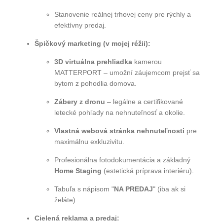
Stanovenie reálnej trhovej ceny pre rýchly a
efektívny predaj.
Špičkový marketing (v mojej réžii):
3D virtuálna prehliadka
kamerou
MATTERPORT – umožní záujemcom prejsť sa
bytom z pohodlia domova.
Zábery z dronu
– legálne a certifikované
letecké pohľady na nehnuteľnosť a okolie.
Vlastná webová stránka nehnuteľnosti
pre
maximálnu exkluzivitu.
Profesionálna fotodokumentácia a základný
Home Staging
(estetická príprava interiéru).
Tabuľa s nápisom "
NA PREDAJ
" (iba ak si
želáte).
Cielená reklama a predaj: