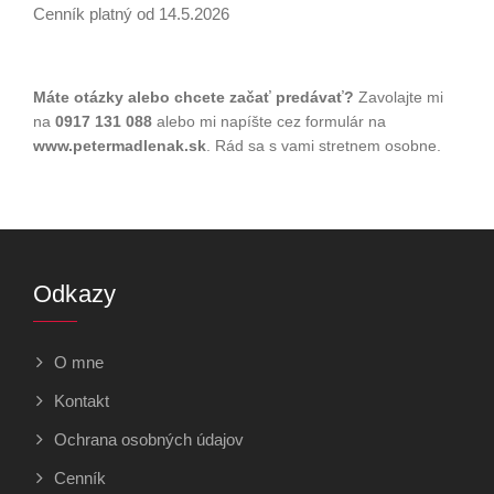
Cenník platný od 14.5.2026
Máte otázky alebo chcete začať predávať?
Zavolajte mi
na
0917 131 088
alebo mi napíšte cez formulár na
www.petermadlenak.sk
. Rád sa s vami stretnem osobne.
Odkazy
O mne
Kontakt
Ochrana osobných údajov
Cenník