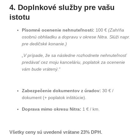
4. Doplnkové služby pre vašu
istotu
Písomné ocenenie nehnuteľnosti:
100 €
(Zahŕňa
osobnú obhliadku a dopravu v okrese Nitra. Slúži napr.
pre dedičské konanie.)
„V prípade, že sa následne rozhodnete nehnuteľnosť
predávať cez moju kanceláriu, poplatok za ocenenie
vám bude vrátený.“
Zabezpečenie dokumentov z úradov:
30 € /
dokument (+ poplatok inštitúcie).
Doprava mimo okresu Nitra:
1 € / km.
Všetky ceny sú uvedené vrátane 23% DPH.