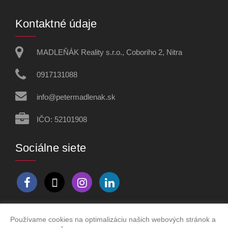
Kontaktné údaje
MADLEŇÁK Reality s.r.o., Coboriho 2, Nitra
0917131088
info@petermadlenak.sk
IČO: 52101908
Sociálne siete
Používame cookies na optimalizáciu našich webových stránok a