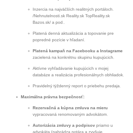
Inzercia na najväčších realitných portáloch.
/Nehnutelnosti.sk Reality.sk TopReality.sk
Bazos.sk/ a pod..
Platená denná aktualizácia a topovanie pre
popredné pozície v hľadaní.
Platená kampaň na Facebooku a Instagrame
zacielená na konkrétnu skupinu kupujúcich.
Aktívne vyhľadávanie kupujúcich v mojej
databáze a realizácia profesionálnych obhliadok.
Pravidelný týždenný report o priebehu predaja.
Maximálna právna bezpečnosť:
Rezervačná a kúpna zmluva na mieru
vypracovaná renomovaným advokátom.
Autorizácia zmluvy a podpisov
priamo u
advokáta (nahrádza notára a zvyšuje