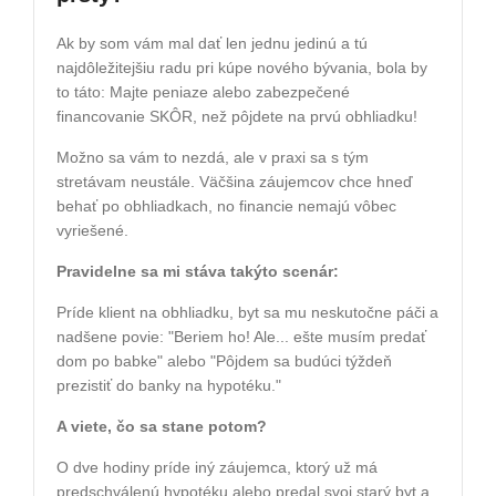
Ak by som vám mal dať len jednu jedinú a tú
najdôležitejšiu radu pri kúpe nového bývania, bola by
to táto: Majte peniaze alebo zabezpečené
financovanie SKÔR, než pôjdete na prvú obhliadku!
​Možno sa vám to nezdá, ale v praxi sa s tým
stretávam neustále. Väčšina záujemcov chce hneď
behať po obhliadkach, no financie nemajú vôbec
vyriešené.
​Pravidelne sa mi stáva takýto scenár:
Príde klient na obhliadku, byt sa mu neskutočne páči a
nadšene povie: "Beriem ho! Ale... ešte musím predať
dom po babke" alebo "Pôjdem sa budúci týždeň
prezistiť do banky na hypotéku."
​A viete, čo sa stane potom?
O dve hodiny príde iný záujemca, ktorý už má
predschválenú hypotéku alebo predal svoj starý byt a