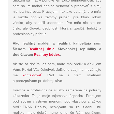
Snažím sa mať v ponuke len toľko nehnuteľností, aby
som sa im mohol naplno venovať a pracovať s nimi,
nie iba inzerovať. Pracujem inak ako ostatný, pre mňa
je každá ponuka životný príbeh, pre ktorý robím
všetko, aby skončil úspechom. Pre mňa nie ste len
číslo, ale človek, osobnosť, ktorá si zaslúži ľudský a
profesionálny prístup.
Ako realitný maklér a realitná kancelária som
členom
Realitnej únie
Slovenskej republiky a
dodržiavam
Realitný kódex
.
Ak ste sa dočítali až sem, máte môj obdiv a ďakujem
Vám. Pokiaľ Vás čokoľvek ďalšieho zaujíma, neváhajte
ma
kontaktovať
. Rád sa s Vami stretnem
a porozprávam pri dobrej káve.
Kvalitné a profesionálne služby zamerané na potreby
zákazníka. To je moje tajomstvo úspechu. Pracujem
pod svojim vlastným menom, pod vlastnou značkou
MADLEŇÁK Reality, neskývam sa za žiadnu inú
realitku, moje dobré meno je to, čo Vám ponúkam.