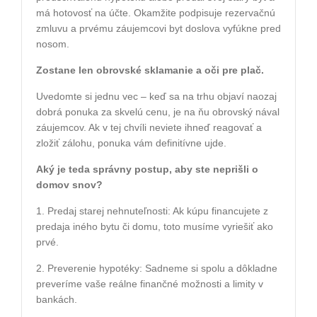
má hotovosť na účte. Okamžite podpisuje rezervačnú
zmluvu a prvému záujemcovi byt doslova vyfúkne pred
nosom.
Zostane len obrovské sklamanie a oči pre plač.
​Uvedomte si jednu vec – keď sa na trhu objaví naozaj
dobrá ponuka za skvelú cenu, je na ňu obrovský nával
záujemcov. Ak v tej chvíli neviete ihneď reagovať a
zložiť zálohu, ponuka vám definitívne ujde.
​Aký je teda správny postup, aby ste neprišli o
domov snov?
1. Predaj starej nehnuteľnosti: Ak kúpu financujete z
predaja iného bytu či domu, toto musíme vyriešiť ako
prvé.
2. Preverenie hypotéky: Sadneme si spolu a dôkladne
preveríme vaše reálne finančné možnosti a limity v
bankách.