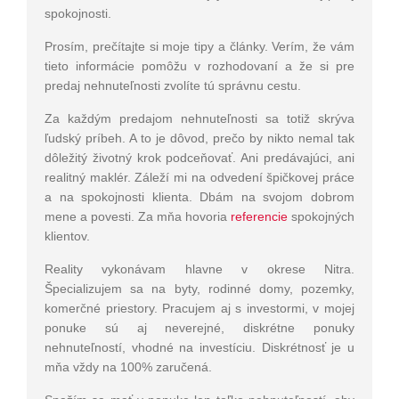
spokojnosti.
Prosím, prečítajte si moje tipy a články. Verím, že vám
tieto informácie pomôžu v rozhodovaní a že si pre
predaj nehnuteľnosti zvolíte tú správnu cestu.
Za každým predajom nehnuteľnosti sa totiž skrýva
ľudský príbeh. A to je dôvod, prečo by nikto nemal tak
dôležitý životný krok podceňovať. Ani predávajúci, ani
realitný maklér. Záleží mi na odvedení špičkovej práce
a na spokojnosti klienta. Dbám na svojom dobrom
mene a povesti. Za mňa hovoria
referencie
spokojných
klientov.
Reality
vykonávam hlavne v okrese Nitra.
Špecializujem sa na byty, rodinné domy,
pozemky,
komerčné priestory. Pracujem aj s investormi, v mojej
ponuke sú aj neverejné, diskrétne ponuky
nehnuteľností, vhodné na investíciu. Diskrétnosť je u
mňa vždy na 100% zaručená.