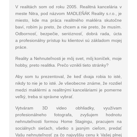
V realitách som od roku 2005. Realitná kancelária v
meste Nitra, pod názvom MADLEŇÁK Reality s.r.o., je
miesto, kde ma práca realitného makléra skutočne
baví, robím ju preto, že chcem a nie preto, že musím.
Odbornosť, bezpečie, serióznosť, dobrá rada, úcta
a profesionálny prístup ku klientovi sú základom mojej
práce.
Reality a Nehnuteľnosti je môj svet, môj koníček, moje
hobby, preto realitka. Prečo vznikli tieto stránky?
Aby som tu prezentoval, že keď dvaja robia to isté,
nikdy to nie je to isté. Je všeobecne známe, že rozdiel
medzi maklérmi a realitnými kanceláriami je pomerne
veľký, treba si správne vybrať.
Vytváram 3D video obhliadky, využívam
profesionálneho fotografa, zvyšujem hodnotu
nehnuteľnosti formou Home Stagingu, pracujem na
sociálnych sieťach, všetko s jasným cieľom, predať
Vašu nehnuteľnosť za čo najvyššiu cenu k Vašej plnej